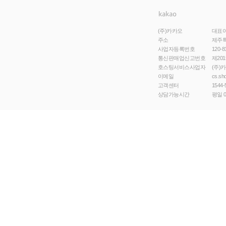
(주)카카오
대표
주소
제주특
사업자등록번호
120-8
통신판매업신고번호
제201
호스팅서비스사업자
(주)
이메일
cs.sh
고객센터
1544-
상담가능시간
평일 0