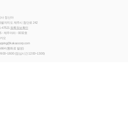
이사 정신아
별자치도 제주시 첨단로 242
1-47521
등록정보확인
5 - 제주아라 - 0032호
카카오
opping@kakaocorp.com
5664
(통화료 발생)
9:00~18:00 (점심시간 12:00~13:00)