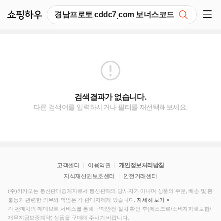
쇼핑하우
검색
쇼핑 사이드 메뉴 펼치기
검색결과가 없습니다.
다른 검색어를 입력하시거나 필터를 재선택해보세요.
고객센터
이용약관
개인정보처리방침
지식재산권보호센터
안전거래센터
(주)카카오는 통신판매중개자로서 통신판매의 당사자가 아니며 상품의 주문, 배송 및 환
불등과 관련한 의무와 책임은 각 판매자에게 있습니다.
자세히 보기 >
각 판매처의 매매보호 서비스를 통해 구매안전 절차 확인 후(에스크로/소비자피해보험/
재무지금보증계약) 상품을 구매해 주시기 바랍니다.