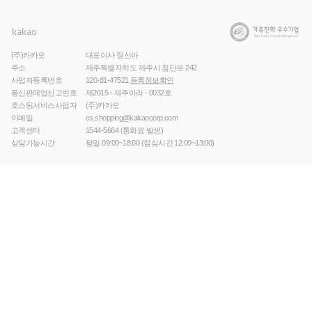
(주)카카오
대표이사 정신아
주소
제주특별자치도 제주시 첨단로 242
사업자등록번호
120-81-47521
등록정보확인
통신판매업신고번호
제2015 - 제주아라 - 0032호
호스팅서비스사업자
(주)카카오
이메일
cs.shopping@kakaocorp.com
고객센터
1544-5664
(통화료 발생)
상담가능시간
평일 09:00~18:00 (점심시간 12:00~13:00)