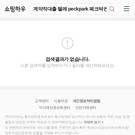
쇼핑하우
검색
쇼핑 사이드 메뉴 펼치기
검색결과가 없습니다.
다른 검색어를 입력하시거나 필터를 재선택해보세요.
고객센터
이용약관
개인정보처리방침
지식재산권보호센터
안전거래센터
(주)카카오는 통신판매중개자로서 통신판매의 당사자가 아니며 상품의 주문, 배송 및 환
불등과 관련한 의무와 책임은 각 판매자에게 있습니다.
자세히 보기 >
각 판매처의 매매보호 서비스를 통해 구매안전 절차 확인 후(에스크로/소비자피해보험/
재무지금보증계약) 상품을 구매해 주시기 바랍니다.