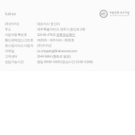
(주)카카오
대표이사 정신아
주소
제주특별자치도 제주시 첨단로 242
사업자등록번호
120-81-47521
등록정보확인
통신판매업신고번호
제2015 - 제주아라 - 0032호
호스팅서비스사업자
(주)카카오
이메일
cs.shopping@kakaocorp.com
고객센터
1544-5664
(통화료 발생)
상담가능시간
평일 09:00~18:00 (점심시간 12:00~13:00)