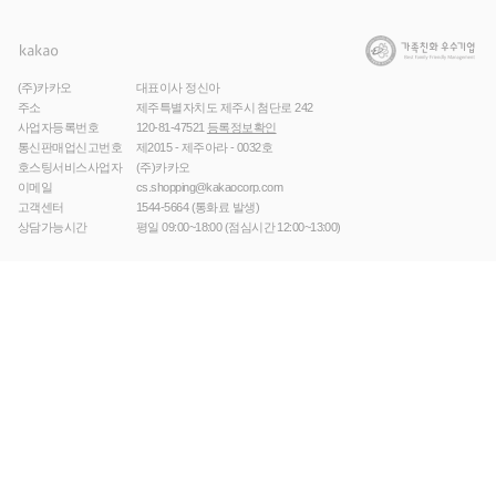
(주)카카오
대표이사 정신아
주소
제주특별자치도 제주시 첨단로 242
사업자등록번호
120-81-47521
등록정보확인
통신판매업신고번호
제2015 - 제주아라 - 0032호
호스팅서비스사업자
(주)카카오
이메일
cs.shopping@kakaocorp.com
고객센터
1544-5664
(통화료 발생)
상담가능시간
평일 09:00~18:00 (점심시간 12:00~13:00)