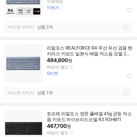
무료배송
11번가
비슷한 이미지
상품 2개
리얼포스 REALFORCE R4 무선 유선 겸용 텐
키리스 키보드 일본식 배열 저소음 모델 2컬
러
494,800
원
배송비 별도
G마켓
비슷한 이미지
상품 1개
토프레 리얼포스 영문 풀배열 45g 균등 저소
음 키보드 하이브리드모델 R3 R3HB11
467,700
원
배송비 별도