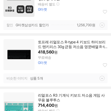
배송비 별도
G마켓
할인
G마켓삼성카드 할인가
1,256,700
원
토프레 리얼포스 R-type 4 키보드 하이브리
드 텐키리스 30g 균등 저소음 영문배열 R-ty
pe 4 HD13 블랙
418,560
원
무료배송
G마켓
비슷한 이미지
상품 5개
리얼포스 R3 기계식 키보드 저소음 게임 사
무용 블루투스
714,400
원
배송비 별도