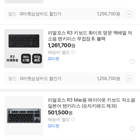
할인
G마켓삼성카드 할인가
1,256,700
원
리얼포스 R3 키보드 화이트 영문 맥배열 저
소음 텐키리스 무접점 B. 블랙
1,261,700
원
배송비 별도
G마켓
할인
G마켓삼성카드 할인가
1,256,700
원
리얼포스 R3 Mac용 레이아웃 키보드 저소음
일본어 텐키리스 (숫자키패드 제외)
501,500
원
배송비 별도
G마켓