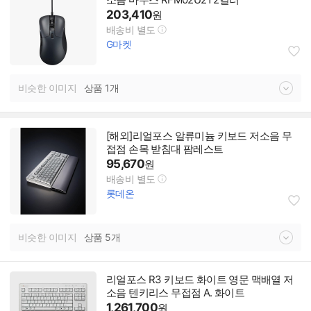
203,410
원
배송비 별도
G마켓
비슷한 이미지
상품 1개
[해외]리얼포스 알류미늄 키보드 저소음 무
접점 손목 받침대 팜레스트
95,670
원
배송비 별도
롯데온
비슷한 이미지
상품 5개
리얼포스 R3 키보드 화이트 영문 맥배열 저
소음 텐키리스 무접점 A. 화이트
1,261,700
원