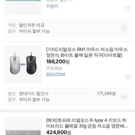
11번가
쿠폰
할인쿠폰 제공
할부
무이자 할부 가능
[기타] 리얼포스 RM1 마우스 저소음 마우스
정전식 화이트 블랙 일본 직구[이마트몰]
186,200
원
무료배송
SSG.COM
할인
현대카드 할인가
171,399
원
할부
무이자 할부 가능
[해외]토프레 리얼포스 R-type 4 키보드 하
이브리드 풀배열 30g 균등 저소음 영문배열
R-type 4 HB23 화이트
424,600
원