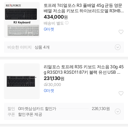
토프레 ?리얼포스 R3 풀배열 45g 균등 영문
배열 저소음 키보드 하이브리드모델 R3HB2
1 - R3HB21 45g
434,000
원
배송비 별도
G마켓
비슷한 이미지
상품 4개
리얼포스 토프레 R3S 키보드 저소음 30g 45
g R3SD13 R3SD11 87키 블랙 유선 USB 영
어 레이아웃
231,130
원
30,000
G마켓
할인
G마켓삼성카드 할인가
226,130
원
쿠폰
할인쿠폰 제공