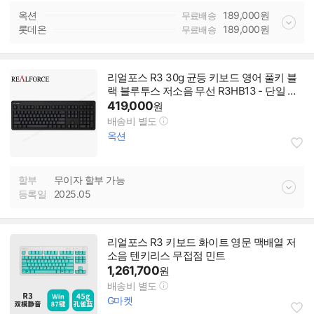
옥션
189,000
원
무료배송
롯데온
189,000
원
무료배송
리얼포스 R3 30g 균등 키보드 영어 풀키 블
랙 블루투스 저소음 무선 R3HB13 - 단일 옵
션
419,000
원
배송비 별도
옥션
할부
무이자 할부 가능
등록일
2025.05
리얼포스 R3 키보드 화이트 영문 맥배열 저
소음 텐키리스 무접점 민트
1,261,700
원
배송비 별도
G마켓