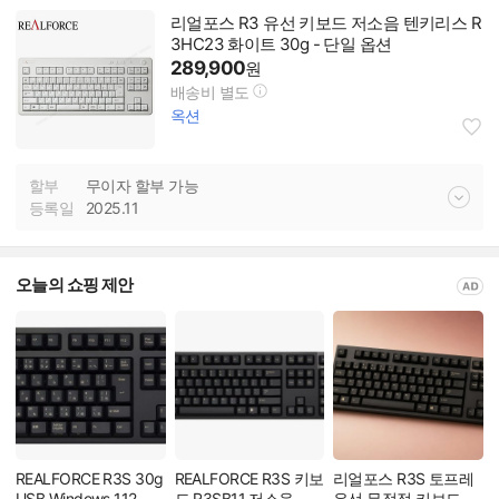
리얼포스 R3 유선 키보드 저소음 텐키리스 R
3HC23 화이트 30g - 단일 옵션
289,900
원
배송비 별도
옥션
할부
무이자 할부 가능
등록일
2025.11
오늘의 쇼핑 제안
REALFORCE R3S 30g
REALFORCE R3S 키보
리얼포스 R3S 토프레
USB Windows 112
드 R3SB11 저소음
유선 무접점 키보드 영