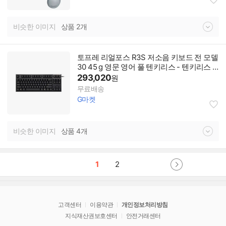
비슷한 이미지
상품 2개
토프레 리얼포스 R3S 저소음 키보드 전 모델
30 45 g 영문 영어 풀 텐키리스 - 텐키리스 3
0g 저소음
293,020
원
무료배송
G마켓
비슷한 이미지
상품 4개
1
2
고객센터
이용약관
개인정보처리방침
지식재산권보호센터
안전거래센터