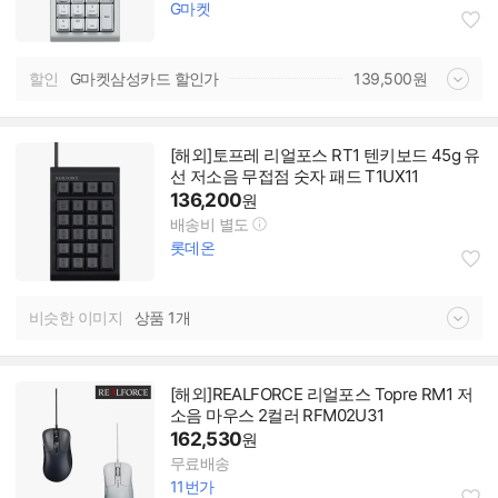
G마켓
할인
G마켓삼성카드 할인가
139,500
원
[해외]토프레 리얼포스 RT1 텐키보드 45g 유
선 저소음 무접점 숫자 패드 T1UX11
136,200
원
배송비 별도
롯데온
비슷한 이미지
상품 1개
[해외]REALFORCE 리얼포스 Topre RM1 저
소음 마우스 2컬러 RFM02U31
162,530
원
무료배송
11번가