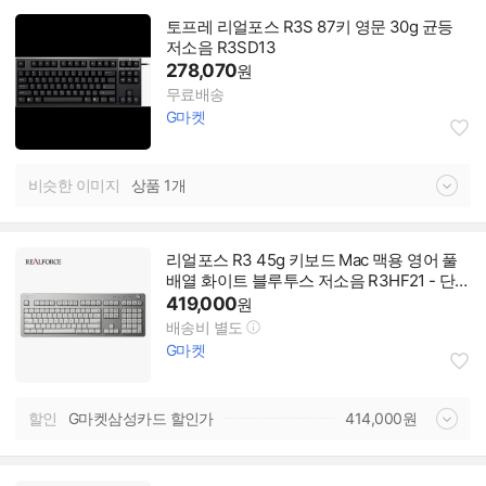
토프레 리얼포스 R3S 87키 영문 30g 균등
저소음 R3SD13
278,070
원
무료배송
G마켓
비슷한 이미지
상품 1개
리얼포스 R3 45g 키보드 Mac 맥용 영어 풀
배열 화이트 블루투스 저소음 R3HF21 - 단일
옵션
419,000
원
배송비 별도
G마켓
할인
G마켓삼성카드 할인가
414,000
원