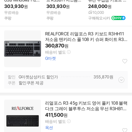
R3SA13 리얼 포스 히
45g 풀사이즈 108키
어배열 풀배열 텐키레
303,930
303,930
248,000
원
원
원
가시 프레 키보드 저소
블랙 영문 배열 BLACK
스 30g 45g
무료배송
무료배송
10,000
음 유선 BLACK
쿠팡
쿠팡
구해줘오사카
REALFORCE 리얼포스 R3 키보드 R3HH11
저소음 텐키리스 풀 108 키 슈퍼 화이트 R3H
F21
360,870
원
배송비 별도
G마켓
할인
G마켓삼성카드 할인가
355,870
원
쿠폰
할인쿠폰 제공
리얼포스 R3 45g 키보드 영어 풀키 108 블랙
다크 그레이 블루투스 저소음 무선 R3HB11 -
단일 옵션
411,500
원
배송비 별도
옥션