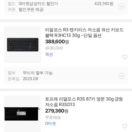
할인
G마켓삼성카드 할인가
423,160
원
쿠폰
할인쿠폰 제공
리얼포스 R3 텐키리스 저소음 유선 키보드
블랙 R3HC13 30g - 단일 옵션
388,600
원
30,000
옥션
할부
무이자 할부 가능
등록일
2023.06
토프레 리얼포스 R3S 87키 영문 30g 균등
저소음 R3SD13
279,360
원
무료배송
G마켓