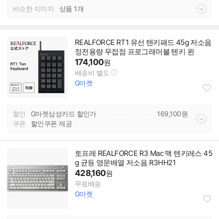
비슷한 이미지
상품 1개
REALFORCE RT1 유선 텐키패드 45g 저소음
정전용량 무접점 프로그래머블 텐키 왼
174,100
원
배송비 별도
G마켓
할인
G마켓삼성카드 할인가
169,100
원
쿠폰
할인쿠폰 제공
토프레 REALFORCE R3 Mac 맥 텐키레스 45
g 균등 영문배열 저소음 R3HH21
428,160
원
무료배송
G마켓