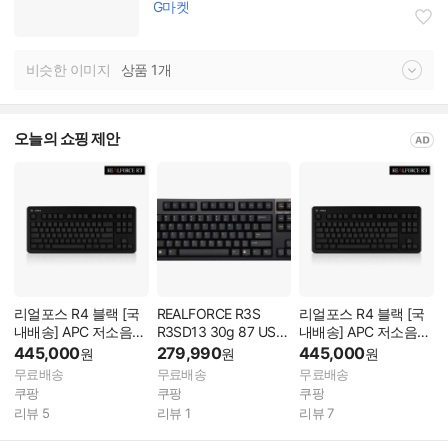
G마켓
비슷한 이미지
상품 1개
오늘의 쇼핑 제안
리얼포스 R4 블랙 [국
REALFORCE R3S
리얼포스 R4 블랙 [국
내배송] APC 저소음
R3SD13 30g 87 USB
내배송] APC 저소음
텐키리스 토프레 키보
Windows 리얼 포스 히
텐키리스 토프레 키보
445,000
279,990
445,000
원
원
원
드 WINDOWS
가시 프레 키보드 저소
드 WINDOWS
무료배송
무료배송
무료배송
R4HD13 무접점 30g
음 NO NONE
R4HD11 무접점 45g
쿠팡
쿠팡
쿠팡
리뷰
5
리뷰
1
리뷰
7