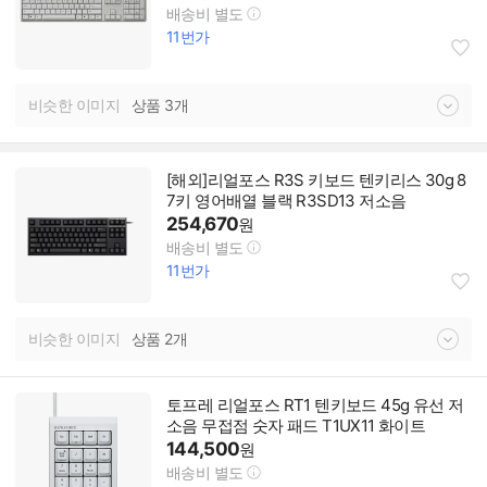
배송비 별도
11번가
비슷한 이미지
상품 3개
[해외]리얼포스 R3S 키보드 텐키리스 30g 8
7키 영어배열 블랙 R3SD13 저소음
254,670
원
배송비 별도
11번가
비슷한 이미지
상품 2개
토프레 리얼포스 RT1 텐키보드 45g 유선 저
소음 무접점 숫자 패드 T1UX11 화이트
144,500
원
배송비 별도