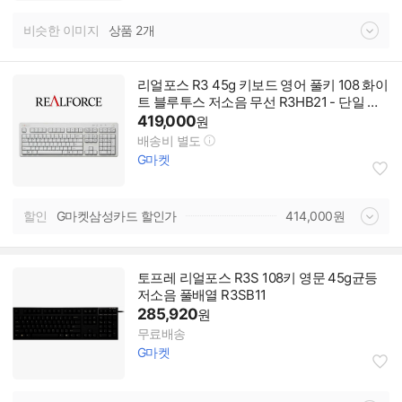
비슷한 이미지
상품 2개
리얼포스 R3 45g 키보드 영어 풀키 108 화이
트 블루투스 저소음 무선 R3HB21 - 단일 옵
션
419,000
원
배송비 별도
G마켓
할인
G마켓삼성카드 할인가
414,000
원
토프레 리얼포스 R3S 108키 영문 45g균등
저소음 풀배열 R3SB11
285,920
원
무료배송
G마켓