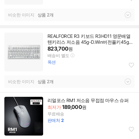
비슷한 이미지
상품 2개
REALFORCE R3 키보드 R3HD11 영문배열
텐키리스 저소음 45g-D.Win버전풀키45g흰
색87키/정전 용량
823,700
원
배송비 별도
옥션
비슷한 이미지
상품 2개
리얼포스 RM1 저소음 무접점 마우스 슈퍼
189,000
최저가
원
무료배송
판매처
2