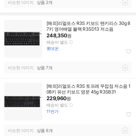
비슷한 이미지
상품 2개
[해외]리얼포스 R3S 키보드 텐키리스 30g 8
7키 영어배열 블랙 R3SD13 저소음
248,350
원
배송비 별도
롯데온
비슷한 이미지
상품 7개
[해외]리얼포스 R3S 토프레 무접점 저소음 1
08키 유선 키보드 영문 45g R3SB31
229,960
원
배송비 별도
11번가
비슷한 이미지
상품 6개