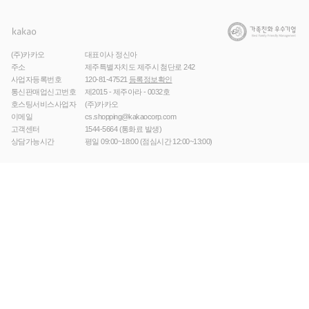
(주)카카오
대표이사 정신아
주소
제주특별자치도 제주시 첨단로 242
사업자등록번호
120-81-47521
등록정보확인
통신판매업신고번호
제2015 - 제주아라 - 0032호
호스팅서비스사업자
(주)카카오
이메일
cs.shopping@kakaocorp.com
고객센터
1544-5664
(통화료 발생)
상담가능시간
평일 09:00~18:00 (점심시간 12:00~13:00)