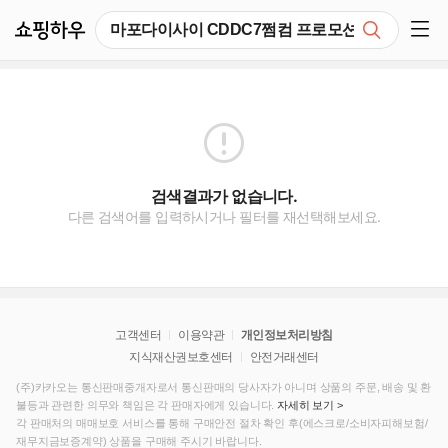
쇼핑하우
검색
쇼핑 사이드 메뉴 펼치기
검색결과가 없습니다.
다른 검색어를 입력하시거나 필터를 재선택해보세요.
고객센터
이용약관
개인정보처리방침
지식재산권보호센터
안전거래센터
(주)카카오는 통신판매중개자로서 통신판매의 당사자가 아니며 상품의 주문, 배송 및 환
불등과 관련한 의무와 책임은 각 판매자에게 있습니다.
자세히 보기 >
각 판매처의 매매보호 서비스를 통해 구매안전 절차 확인 후(에스크로/소비자피해보험/
재무지금보증계약) 상품을 구매해 주시기 바랍니다.