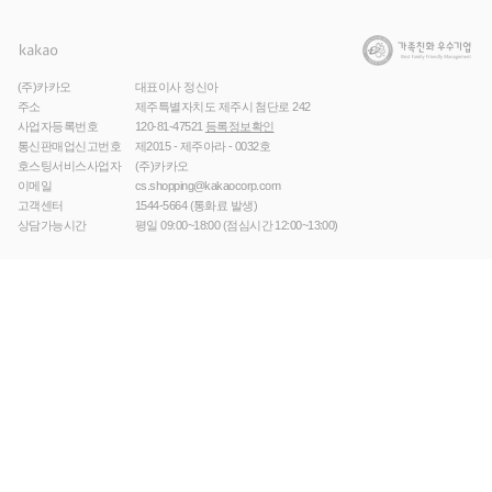
(주)카카오
대표이사 정신아
주소
제주특별자치도 제주시 첨단로 242
사업자등록번호
120-81-47521
등록정보확인
통신판매업신고번호
제2015 - 제주아라 - 0032호
호스팅서비스사업자
(주)카카오
이메일
cs.shopping@kakaocorp.com
고객센터
1544-5664
(통화료 발생)
상담가능시간
평일 09:00~18:00 (점심시간 12:00~13:00)