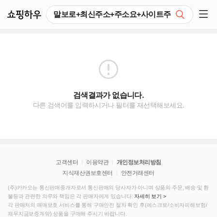
쇼핑하우
검색
쇼핑 사이드 메뉴 펼치기
검색결과가 없습니다.
다른 검색어를 입력하시거나 필터를 재선택해보세요.
고객센터
이용약관
개인정보처리방침
지식재산권보호센터
안전거래센터
(주)카카오는 통신판매중개자로서 통신판매의 당사자가 아니며 상품의 주문, 배송 및 환
불등과 관련한 의무와 책임은 각 판매자에게 있습니다.
자세히 보기 >
각 판매처의 매매보호 서비스를 통해 구매안전 절차 확인 후(에스크로/소비자피해보험/
재무지금보증계약) 상품을 구매해 주시기 바랍니다.