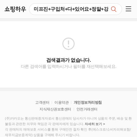
쇼핑하우
검색
쇼핑 사이드 메뉴 펼치기
검색결과가 없습니다.
다른 검색어를 입력하시거나 필터를 재선택해보세요.
고객센터
이용약관
개인정보처리방침
지식재산권보호센터
안전거래센터
(주)카카오는 통신판매중개자로서 통신판매의 당사자가 아니며 상품의 주문, 배송 및 환
불등과 관련한 의무와 책임은 각 판매자에게 있습니다.
자세히 보기 >
각 판매처의 매매보호 서비스를 통해 구매안전 절차 확인 후(에스크로/소비자피해보험/
재무지금보증계약) 상품을 구매해 주시기 바랍니다.