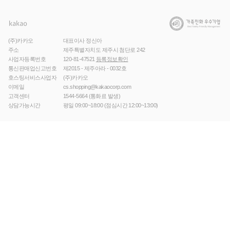
(주)카카오
대표이사 정신아
주소
제주특별자치도 제주시 첨단로 242
사업자등록번호
120-81-47521
등록정보확인
통신판매업신고번호
제2015 - 제주아라 - 0032호
호스팅서비스사업자
(주)카카오
이메일
cs.shopping@kakaocorp.com
고객센터
1544-5664
(통화료 발생)
상담가능시간
평일 09:00~18:00 (점심시간 12:00~13:00)