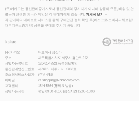
(주)카카오는 통신판매중개자로서 통신판매의 당사자가 아니며 상품의 주문, 배송 및 환
불등과 관련한 의무와 책임은 각 판매자에게 있습니다.
자세히 보기 >
각 판매처의 매매보호 서비스를 통해 구매안전 절차 확인 후(에스크로/소비자피해보험/
재무지금보증계약) 상품을 구매해 주시기 바랍니다.
(주)카카오
대표이사 정신아
주소
제주특별자치도 제주시 첨단로 242
사업자등록번호
120-81-47521
등록정보확인
통신판매업신고번호
제2015 - 제주아라 - 0032호
호스팅서비스사업자
(주)카카오
이메일
cs.shopping@kakaocorp.com
고객센터
1544-5664
(통화료 발생)
상담가능시간
평일 09:00~18:00 (점심시간 12:00~13:00)