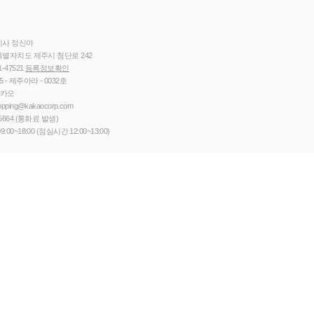
이사 정신아
별자치도 제주시 첨단로 242
1-47521
등록정보확인
5 - 제주아라 - 0032호
카카오
opping@kakaocorp.com
5664
(통화료 발생)
9:00~18:00 (점심시간 12:00~13:00)