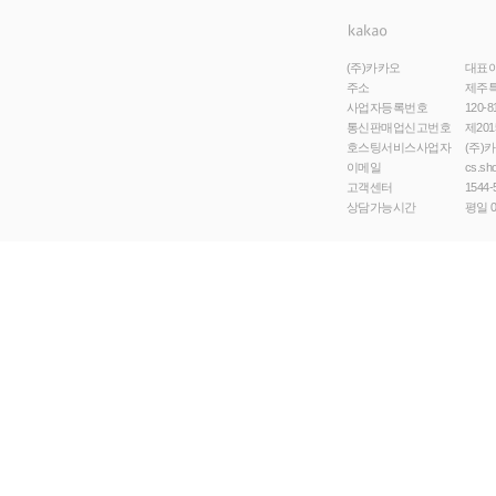
(주)카카오
대표
주소
제주특
사업자등록번호
120-8
통신판매업신고번호
제201
호스팅서비스사업자
(주)
이메일
cs.sh
고객센터
1544-
상담가능시간
평일 0