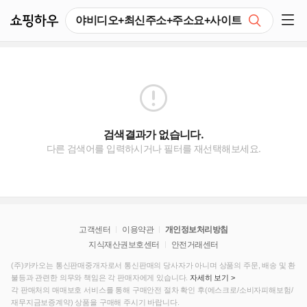
쇼핑하우
검색
쇼핑 사이드 메뉴 펼치기
검색결과가 없습니다.
다른 검색어를 입력하시거나 필터를 재선택해보세요.
고객센터
이용약관
개인정보처리방침
지식재산권보호센터
안전거래센터
(주)카카오는 통신판매중개자로서 통신판매의 당사자가 아니며 상품의 주문, 배송 및 환
불등과 관련한 의무와 책임은 각 판매자에게 있습니다.
자세히 보기 >
각 판매처의 매매보호 서비스를 통해 구매안전 절차 확인 후(에스크로/소비자피해보험/
재무지금보증계약) 상품을 구매해 주시기 바랍니다.