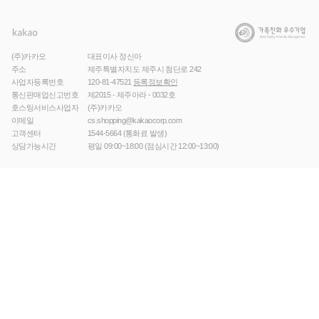
(주)카카오
대표이사 정신아
주소
제주특별자치도 제주시 첨단로 242
사업자등록번호
120-81-47521
등록정보확인
통신판매업신고번호
제2015 - 제주아라 - 0032호
호스팅서비스사업자
(주)카카오
이메일
cs.shopping@kakaocorp.com
고객센터
1544-5664
(통화료 발생)
상담가능시간
평일 09:00~18:00 (점심시간 12:00~13:00)