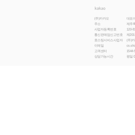
(주)카카오
대표
주소
제주특
사업자등록번호
120-8
통신판매업신고번호
제201
호스팅서비스사업자
(주)
이메일
cs.sh
고객센터
1544-
상담가능시간
평일 0