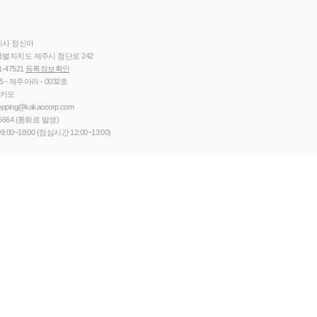
이사 정신아
별자치도 제주시 첨단로 242
1-47521
등록정보확인
5 - 제주아라 - 0032호
카카오
opping@kakaocorp.com
5664
(통화료 발생)
9:00~18:00 (점심시간 12:00~13:00)