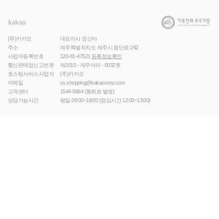
(주)카카오
대표이사 정신아
주소
제주특별자치도 제주시 첨단로 242
사업자등록번호
120-81-47521
등록정보확인
통신판매업신고번호
제2015 - 제주아라 - 0032호
호스팅서비스사업자
(주)카카오
이메일
cs.shopping@kakaocorp.com
고객센터
1544-5664
(통화료 발생)
상담가능시간
평일 09:00~18:00 (점심시간 12:00~13:00)