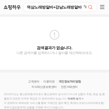
쇼핑하우
검색
쇼핑 사이드 메뉴 펼치기
검색결과가 없습니다.
다른 검색어를 입력하시거나 필터를 재선택해보세요.
고객센터
이용약관
개인정보처리방침
지식재산권보호센터
안전거래센터
(주)카카오는 통신판매중개자로서 통신판매의 당사자가 아니며 상품의 주문, 배송 및 환
불등과 관련한 의무와 책임은 각 판매자에게 있습니다.
자세히 보기 >
각 판매처의 매매보호 서비스를 통해 구매안전 절차 확인 후(에스크로/소비자피해보험/
재무지금보증계약) 상품을 구매해 주시기 바랍니다.