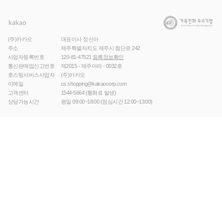
(주)카카오
대표이사 정신아
주소
제주특별자치도 제주시 첨단로 242
사업자등록번호
120-81-47521
등록정보확인
통신판매업신고번호
제2015 - 제주아라 - 0032호
호스팅서비스사업자
(주)카카오
이메일
cs.shopping@kakaocorp.com
고객센터
1544-5664
(통화료 발생)
상담가능시간
평일 09:00~18:00 (점심시간 12:00~13:00)