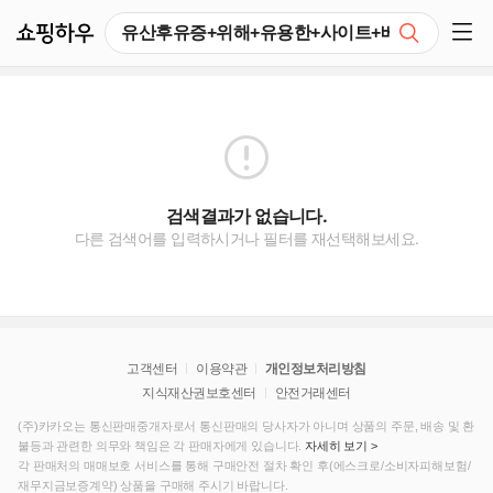
쇼핑하우
검색
쇼핑 사이드 메뉴 펼치기
검색결과가 없습니다.
다른 검색어를 입력하시거나 필터를 재선택해보세요.
고객센터
이용약관
개인정보처리방침
지식재산권보호센터
안전거래센터
(주)카카오는 통신판매중개자로서 통신판매의 당사자가 아니며 상품의 주문, 배송 및 환
불등과 관련한 의무와 책임은 각 판매자에게 있습니다.
자세히 보기 >
각 판매처의 매매보호 서비스를 통해 구매안전 절차 확인 후(에스크로/소비자피해보험/
재무지금보증계약) 상품을 구매해 주시기 바랍니다.