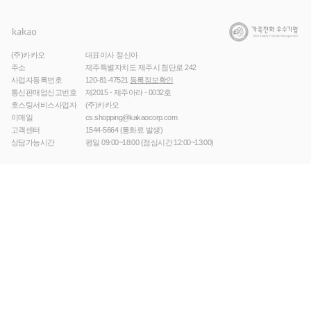
(주)카카오
대표이사 정신아
주소
제주특별자치도 제주시 첨단로 242
사업자등록번호
120-81-47521
등록정보확인
통신판매업신고번호
제2015 - 제주아라 - 0032호
호스팅서비스사업자
(주)카카오
이메일
cs.shopping@kakaocorp.com
고객센터
1544-5664
(통화료 발생)
상담가능시간
평일 09:00~18:00 (점심시간 12:00~13:00)