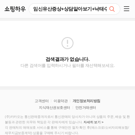
쇼핑하우
검색
쇼핑 사이드 메뉴 펼치기
검색결과가 없습니다.
다른 검색어를 입력하시거나 필터를 재선택해보세요.
고객센터
이용약관
개인정보처리방침
지식재산권보호센터
안전거래센터
(주)카카오는 통신판매중개자로서 통신판매의 당사자가 아니며 상품의 주문, 배송 및 환
불등과 관련한 의무와 책임은 각 판매자에게 있습니다.
자세히 보기 >
각 판매처의 매매보호 서비스를 통해 구매안전 절차 확인 후(에스크로/소비자피해보험/
재무지금보증계약) 상품을 구매해 주시기 바랍니다.