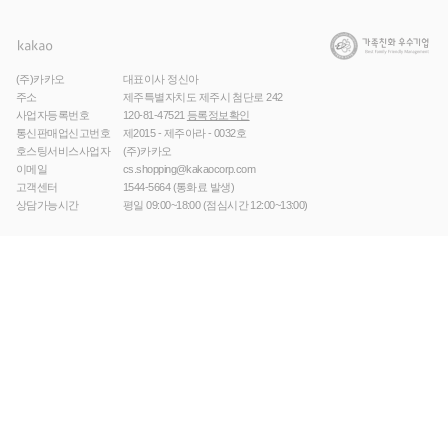
(주)카카오
대표이사 정신아
주소
제주특별자치도 제주시 첨단로 242
사업자등록번호
120-81-47521
등록정보확인
통신판매업신고번호
제2015 - 제주아라 - 0032호
호스팅서비스사업자
(주)카카오
이메일
cs.shopping@kakaocorp.com
고객센터
1544-5664
(통화료 발생)
상담가능시간
평일 09:00~18:00 (점심시간 12:00~13:00)