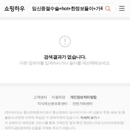
쇼핑하우
검색
쇼핑 사이드 메뉴 펼치기
검색결과가 없습니다.
다른 검색어를 입력하시거나 필터를 재선택해보세요.
고객센터
이용약관
개인정보처리방침
지식재산권보호센터
안전거래센터
(주)카카오는 통신판매중개자로서 통신판매의 당사자가 아니며 상품의 주문, 배송 및 환
불등과 관련한 의무와 책임은 각 판매자에게 있습니다.
자세히 보기 >
각 판매처의 매매보호 서비스를 통해 구매안전 절차 확인 후(에스크로/소비자피해보험/
재무지금보증계약) 상품을 구매해 주시기 바랍니다.