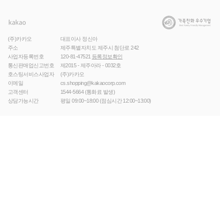
(주)카카오
대표이사 정신아
주소
제주특별자치도 제주시 첨단로 242
사업자등록번호
120-81-47521
등록정보확인
통신판매업신고번호
제2015 - 제주아라 - 0032호
호스팅서비스사업자
(주)카카오
이메일
cs.shopping@kakaocorp.com
고객센터
1544-5664
(통화료 발생)
상담가능시간
평일 09:00~18:00 (점심시간 12:00~13:00)