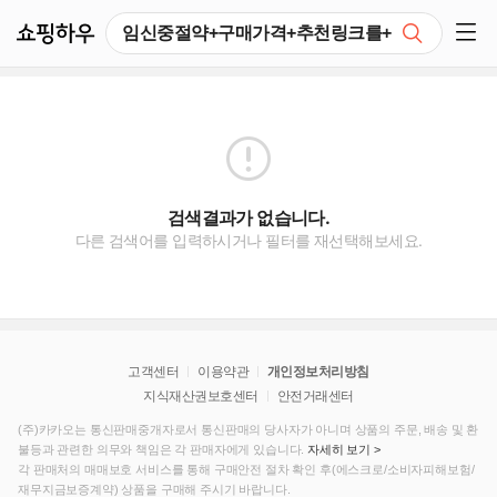
쇼핑하우
검색
쇼핑 사이드 메뉴 펼치기
검색결과가 없습니다.
다른 검색어를 입력하시거나 필터를 재선택해보세요.
고객센터
이용약관
개인정보처리방침
지식재산권보호센터
안전거래센터
(주)카카오는 통신판매중개자로서 통신판매의 당사자가 아니며 상품의 주문, 배송 및 환
불등과 관련한 의무와 책임은 각 판매자에게 있습니다.
자세히 보기 >
각 판매처의 매매보호 서비스를 통해 구매안전 절차 확인 후(에스크로/소비자피해보험/
재무지금보증계약) 상품을 구매해 주시기 바랍니다.