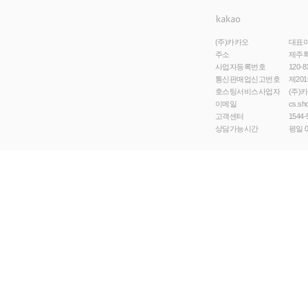
(주)카카오
대표
주소
제주특
사업자등록번호
120-8
통신판매업신고번호
제201
호스팅서비스사업자
(주)
이메일
cs.sh
고객센터
1544-
상담가능시간
평일 0