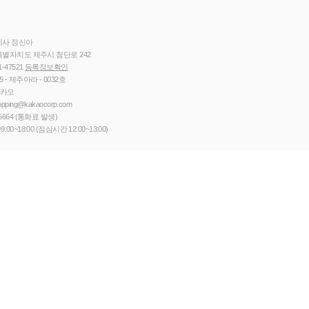
이사 정신아
별자치도 제주시 첨단로 242
1-47521
등록정보확인
5 - 제주아라 - 0032호
카카오
opping@kakaocorp.com
5664
(통화료 발생)
9:00~18:00 (점심시간 12:00~13:00)