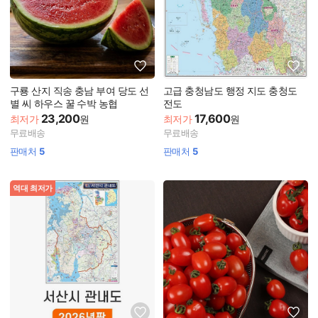
구룡 산지 직송 충남 부여 당도 선
고급 충청남도 행정 지도 충청도
별 씨 하우스 꿀 수박 농협
전도
23,200
17,600
최저가
원
최저가
원
무료배송
무료배송
판매처
5
판매처
5
역대 최저가