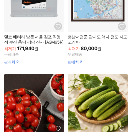
델코 배터리 방문 서울 김포 직영
충남서천군 관내도 액자 전도 지도
점 부산 충남 강남 신사 [AGM95R]
코리아
171,940
80,000
최저가
원
최저가
원
무료배송
무료배송
판매처
2
판매처
2