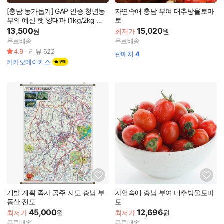
[충남 농가돕기] GAP 인증 청년농
자연속애 충남 부여 대추방울토마
부의 예산 햇 양대파 (1kg/2kg 택
토
1)
13,500
15,020
원
최저가
원
무료배송
무료배송
4.9
리뷰
622
판매처
4
카카오메이커스
개발 계획 족자 공주 지도 충남 부
자연속애 충남 부여 대추방울토마
동산 전도
토
45,000
12,696
최저가
원
최저가
원
무료배송
무료배송