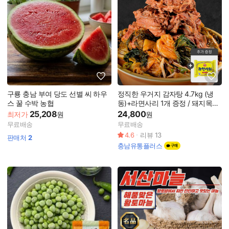
구룡 충남 부여 당도 선별 씨 하우
정직한 우거지 감자탕 4.7kg (냉
스 꿀 수박 농협
동)+라면사리 1개 증정 / 돼지목뼈
로 만든 진짜 산더미 감자탕
25,208
24,800
최저가
원
원
무료배송
무료배송
4.6
리뷰
13
판매처
2
충남유통플러스