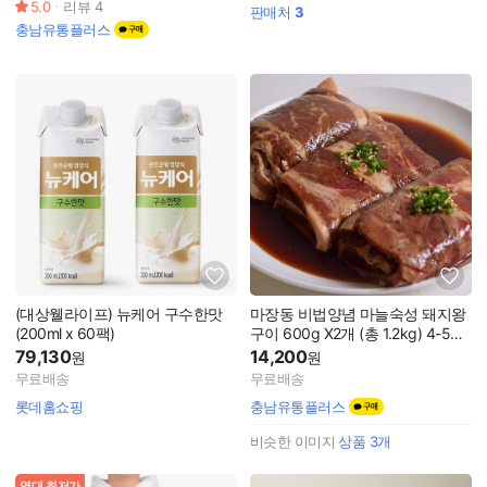
5.0
리뷰
4
판매처
3
충남유통플러스
(대상웰라이프) 뉴케어 구수한맛
마장동 비법양념 마늘숙성 돼지왕
(200ml x 60팩)
구이 600g X2개 (총 1.2kg) 4-5인
분
79,130
14,200
원
원
무료배송
무료배송
롯데홈쇼핑
충남유통플러스
비슷한 이미지
상품
3
개
역대 최저가