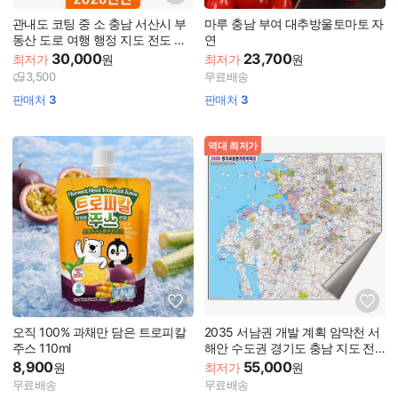
관내도 코팅 중 소 충남 서산시 부
마루 충남 부여 대추방울토마토 자
동산 도로 여행 행정 지도 전도 최
연
신판 코리아
30,000
23,700
최저가
원
최저가
원
3,500
무료배송
판매처
3
판매처
3
역대 최저가
오직 100% 과채만 담은 트로피칼
2035 서남권 개발 계획 암막천 서
주스 110ml
해안 수도권 경기도 충남 지도 전
도
8,900
55,000
원
최저가
원
무료배송
무료배송