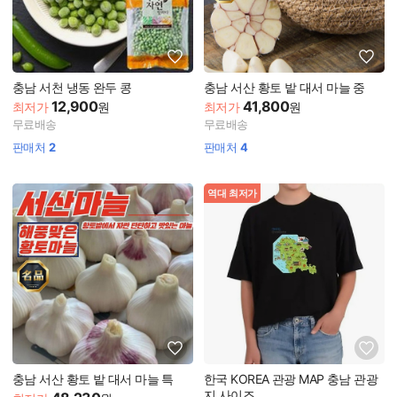
충남 서천 냉동 완두 콩
충남 서산 황토 밭 대서 마늘 중
12,900
41,800
최저가
원
최저가
원
무료배송
무료배송
판매처
2
판매처
4
역대 최저가
충남 서산 황토 밭 대서 마늘 특
한국 KOREA 관광 MAP 충남 관광
지 사이즈