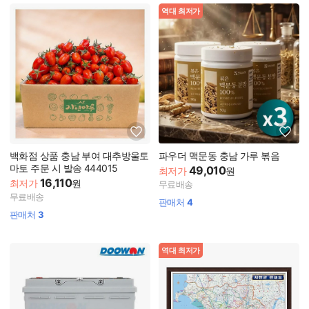
역대 최저가
백화점 상품 충남 부여 대추방울토
파우더 맥문동 충남 가루 볶음
마토 주문 시 발송 444015
49,010
최저가
원
16,110
최저가
원
무료배송
무료배송
판매처
4
판매처
3
역대 최저가