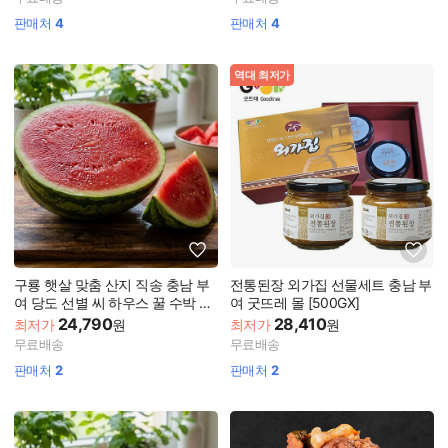
판매처
4
판매처
4
역대 최저가
구룡 햇살 맞춤 산지 직송 충남 부
전통된장 외가집 선물세트 충남 부
여 당도 선별 씨 하우스 꿀 수박 농
여 굿뜨레 몰 [500GX]
협
24,790
28,410
최저가
원
최저가
원
무료배송
무료배송
판매처
2
판매처
2