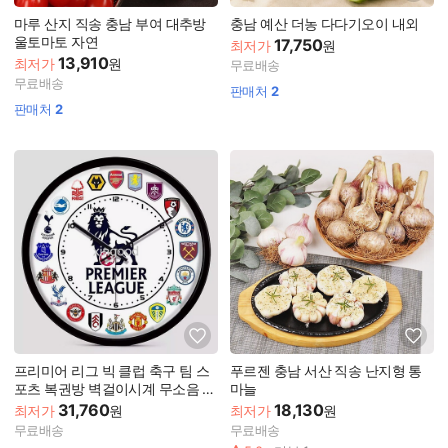
마루 산지 직송 충남 부여 대추방
충남 예산 더농 다다기오이 내외
울토마토 자연
17,750
최저가
원
13,910
최저가
원
무료배송
무료배송
판매처
2
판매처
2
프리미어 리그 빅 클럽 축구 팀 스
푸르젠 충남 서산 직송 난지형 통
포츠 복권방 벽걸이시계 무소음 아
마늘
날로그 EPL
31,760
18,130
최저가
원
최저가
원
무료배송
무료배송