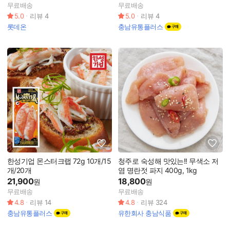
터파크/국내온천여행
무료배송
무료배송
5.0
리뷰
4
5.0
리뷰
4
롯데온
충남유통플러스
한성기업 몬스터크랩 72g 10개/15
청주로 숙성해 맛있는!! 무색소 저
개/20개
염 명란젓 파지 400g, 1kg
21,900
18,800
원
원
무료배송
무료배송
4.8
리뷰
14
4.8
리뷰
324
충남유통플러스
유한회사 충남식품