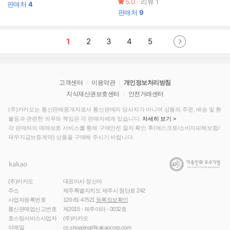
5.0
리뷰
1
판매처
4
판매처
9
1
2
3
4
5
고객센터
이용약관
개인정보처리방침
지식재산권보호센터
안전거래센터
(주)카카오는 통신판매중개자로서 통신판매의 당사자가 아니며 상품의 주문, 배송 및 환
불등과 관련한 의무와 책임은 각 판매자에게 있습니다.
자세히 보기 >
각 판매처의 매매보호 서비스를 통해 구매안전 절차 확인 후(에스크로/소비자피해보험/
재무지금보증계약) 상품을 구매해 주시기 바랍니다.
(주)카카오
대표이사 정신아
주소
제주특별자치도 제주시 첨단로 242
사업자등록번호
120-81-47521
등록정보확인
통신판매업신고번호
제2015 - 제주아라 - 0032호
호스팅서비스사업자
(주)카카오
이메일
cs.shopping@kakaocorp.com