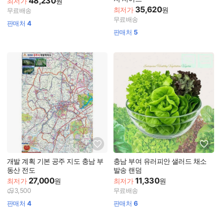
48,230
최저가
원
35,620
최저가
원
무료배송
무료배송
판매처
4
판매처
5
개발 계획 기본 공주 지도 충남 부
충남 부여 유러피안 샐러드 채소
동산 전도
발송 랜덤
27,000
11,330
최저가
원
최저가
원
3,500
무료배송
판매처
4
판매처
6