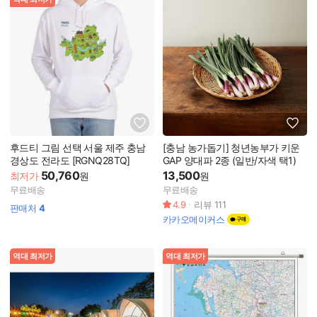
후드티 그림 선택 서울 제주 충남
[충남 농가돕기] 청년농부가 키운
경상도 전라도 [RGNQ28TQ]
GAP 양대파 2종 (일반/자색 택1)
50,760
13,500
최저가
원
원
무료배송
무료배송
4.9
리뷰
111
판매처
4
카카오메이커스
역대 최저가
역대 최저가