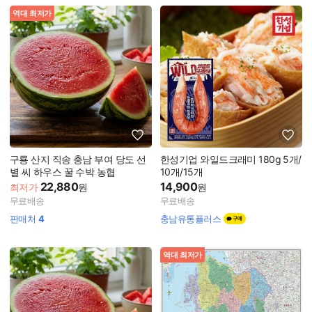
역대 최저가
구룡 산지 직송 충남 부여 당도 선
한성기업 와일드크래미 180g 5개/
별 씨 하우스 꿀 수박 농협
10개/15개
22,880
14,900
최저가
원
원
무료배송
무료배송
판매처
4
충남유통플러스
역대 최저가