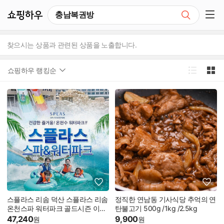
쇼핑하우
검색
쇼핑 사이드 메뉴 펼치기
찾으시는 상품과 관련된 상품을 노출합니다.
쇼핑하우 랭킹순
스플라스 리솜 덕산 스플라스 리솜
정직한 연남동 기사식당 추억의 연
온천스파 워터파크 골드시즌 이용
탄불고기 500g /1kg /2.5kg
권 (7.17~8.23)/리솜리조트/충남워
47,240
9,900
원
원