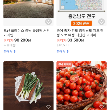
오션 플레이스 충남 글램핑 서천
종이 족자 전도 충청남도 지도 행
카라반
정 도로 여행 최신판 코리아
90,200
33,500
최저가
원
최저가
원
무료배송
3,500
판매처
3
판매처
3
역대 최저가