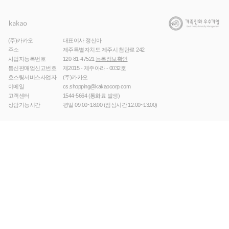
(주)카카오
대표이사 정신아
주소
제주특별자치도 제주시 첨단로 242
사업자등록번호
120-81-47521
등록정보확인
통신판매업신고번호
제2015 - 제주아라 - 0032호
호스팅서비스사업자
(주)카카오
이메일
cs.shopping@kakaocorp.com
고객센터
1544-5664
(통화료 발생)
상담가능시간
평일 09:00~18:00 (점심시간 12:00~13:00)