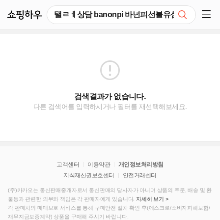
쇼핑하우
검색
쇼핑 사이드 메뉴 펼치기
검색결과가 없습니다.
다른 검색어를 입력하시거나 필터를 재선택해보세요.
고객센터
이용약관
개인정보처리방침
지식재산권보호센터
안전거래센터
(주)카카오는 통신판매중개자로서 통신판매의 당사자가 아니며 상품의 주문, 배송 및 환
불등과 관련한 의무와 책임은 각 판매자에게 있습니다.
자세히 보기 >
각 판매처의 매매보호 서비스를 통해 구매안전 절차 확인 후(에스크로/소비자피해보험/
재무지금보증계약) 상품을 구매해 주시기 바랍니다.