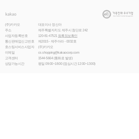
(주)카카오
대표이사 정신아
주소
제주특별자치도 제주시 첨단로 242
사업자등록번호
120-81-47521
등록정보확인
통신판매업신고번호
제2015 - 제주아라 - 0032호
호스팅서비스사업자
(주)카카오
이메일
cs.shopping@kakaocorp.com
고객센터
1544-5664
(통화료 발생)
상담가능시간
평일 09:00~18:00 (점심시간 12:00~13:00)