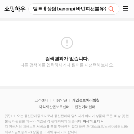
쇼핑하우
검색
쇼핑 사이드 메뉴 펼치기
검색결과가 없습니다.
다른 검색어를 입력하시거나 필터를 재선택해보세요.
고객센터
이용약관
개인정보처리방침
지식재산권보호센터
안전거래센터
(주)카카오는 통신판매중개자로서 통신판매의 당사자가 아니며 상품의 주문, 배송 및 환
불등과 관련한 의무와 책임은 각 판매자에게 있습니다.
자세히 보기 >
각 판매처의 매매보호 서비스를 통해 구매안전 절차 확인 후(에스크로/소비자피해보험/
재무지금보증계약) 상품을 구매해 주시기 바랍니다.