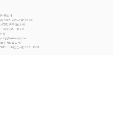
이사 정신아
별자치도 제주시 첨단로 242
1-47521
등록정보확인
5 - 제주아라 - 0032호
카카오
opping@kakaocorp.com
5664
(통화료 발생)
9:00~18:00 (점심시간 12:00~13:00)