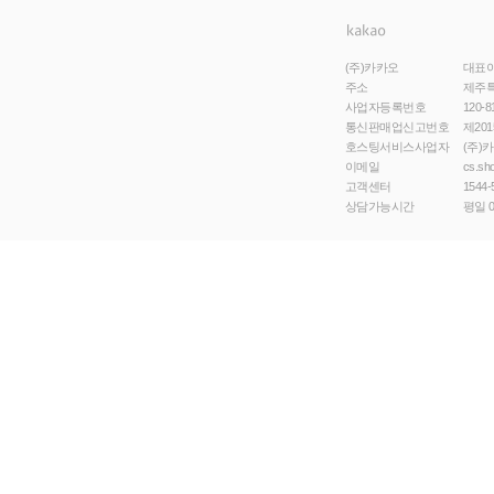
(주)카카오
대표
주소
제주특
사업자등록번호
120-8
통신판매업신고번호
제201
호스팅서비스사업자
(주)
이메일
cs.sh
고객센터
1544-
상담가능시간
평일 0