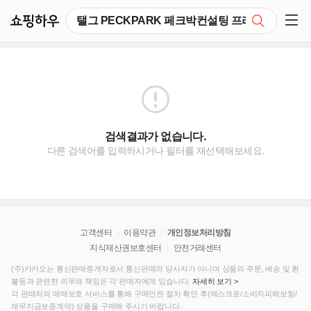
쇼핑하우
검색
쇼핑 사이드 메뉴 펼치기
검색결과가 없습니다.
다른 검색어를 입력하시거나 필터를 재선택해보세요.
고객센터
이용약관
개인정보처리방침
지식재산권보호센터
안전거래센터
(주)카카오는 통신판매중개자로서 통신판매의 당사자가 아니며 상품의 주문, 배송 및 환
불등과 관련한 의무와 책임은 각 판매자에게 있습니다.
자세히 보기 >
각 판매처의 매매보호 서비스를 통해 구매안전 절차 확인 후(에스크로/소비자피해보험/
재무지금보증계약) 상품을 구매해 주시기 바랍니다.