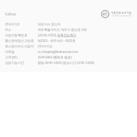
(주)카카오
대표이사 정신아
주소
제주특별자치도 제주시 첨단로 242
사업자등록번호
120-81-47521
등록정보확인
통신판매업신고번호
제2015 - 제주아라 - 0032호
호스팅서비스사업자
(주)카카오
이메일
cs.shopping@kakaocorp.com
고객센터
1544-5664
(통화료 발생)
상담가능시간
평일 09:00~18:00 (점심시간 12:00~13:00)