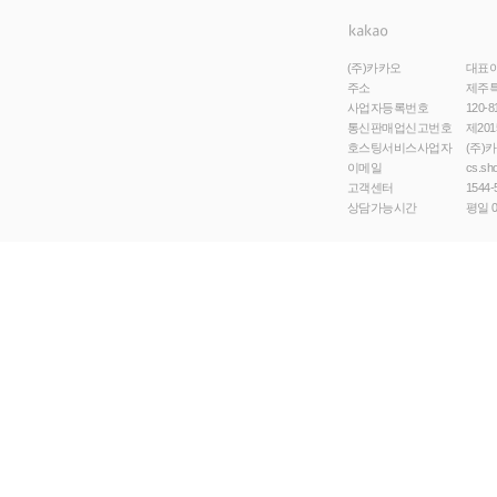
(주)카카오
대표
주소
제주특
사업자등록번호
120-8
통신판매업신고번호
제201
호스팅서비스사업자
(주)
이메일
cs.sh
고객센터
1544-
상담가능시간
평일 0