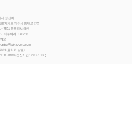
이사 정신아
별자치도 제주시 첨단로 242
1-47521
등록정보확인
5 - 제주아라 - 0032호
카카오
opping@kakaocorp.com
5664
(통화료 발생)
9:00~18:00 (점심시간 12:00~13:00)