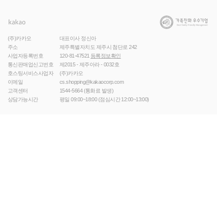
(주)카카오
대표이사 정신아
주소
제주특별자치도 제주시 첨단로 242
사업자등록번호
120-81-47521
등록정보확인
통신판매업신고번호
제2015 - 제주아라 - 0032호
호스팅서비스사업자
(주)카카오
이메일
cs.shopping@kakaocorp.com
고객센터
1544-5664
(통화료 발생)
상담가능시간
평일 09:00~18:00 (점심시간 12:00~13:00)