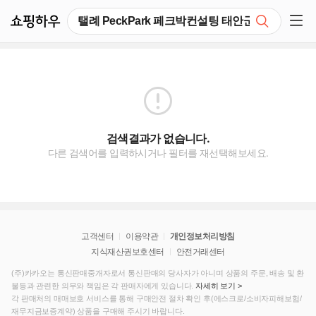
쇼핑하우
검색
쇼핑 사이드 메뉴 펼치기
검색결과가 없습니다.
다른 검색어를 입력하시거나 필터를 재선택해보세요.
고객센터
이용약관
개인정보처리방침
지식재산권보호센터
안전거래센터
(주)카카오는 통신판매중개자로서 통신판매의 당사자가 아니며 상품의 주문, 배송 및 환
불등과 관련한 의무와 책임은 각 판매자에게 있습니다.
자세히 보기 >
각 판매처의 매매보호 서비스를 통해 구매안전 절차 확인 후(에스크로/소비자피해보험/
재무지금보증계약) 상품을 구매해 주시기 바랍니다.