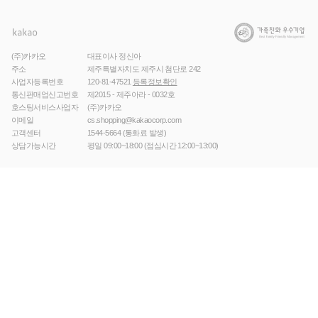
(주)카카오
대표이사 정신아
주소
제주특별자치도 제주시 첨단로 242
사업자등록번호
120-81-47521
등록정보확인
통신판매업신고번호
제2015 - 제주아라 - 0032호
호스팅서비스사업자
(주)카카오
이메일
cs.shopping@kakaocorp.com
고객센터
1544-5664
(통화료 발생)
상담가능시간
평일 09:00~18:00 (점심시간 12:00~13:00)