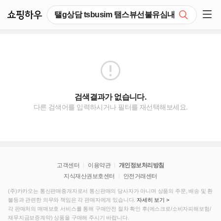
쇼핑하우
검색
쇼핑 사이드 메뉴 펼치기
검색결과가 없습니다.
다른 검색어를 입력하시거나 필터를 재선택해보세요.
고객센터
이용약관
개인정보처리방침
지식재산권보호센터
안전거래센터
(주)카카오는 통신판매중개자로서 통신판매의 당사자가 아니며 상품의 주문, 배송 및 환
불등과 관련한 의무와 책임은 각 판매자에게 있습니다.
자세히 보기 >
각 판매처의 매매보호 서비스를 통해 구매안전 절차 확인 후(에스크로/소비자피해보험/
재무지금보증계약) 상품을 구매해 주시기 바랍니다.