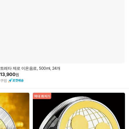
토레타 제로 이온음료, 500ml, 24개
13,900
원
쿠팡
역대 최저가