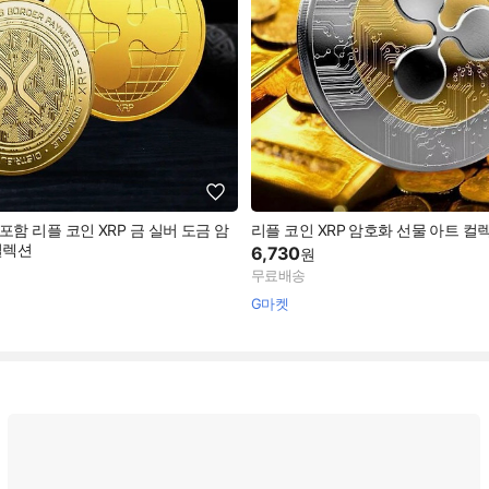
함 리플 코인 XRP 금 실버 도금 암
리플 코인 XRP 암호화 선물 아트 컬
컬렉션
6,730
원
무료배송
G마켓