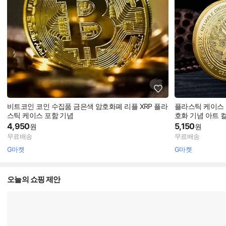
비트코인 코인 수집품 금은색 암호화폐 리플 XRP 플라
플라스틱 케이스 포
스틱 케이스 포함 기념
호화 기념 아트 
4,950
5,150
원
원
무료배송
무료배송
G마켓
G마켓
오늘의 쇼핑 제안