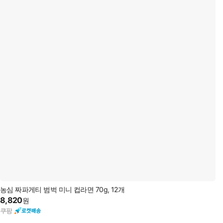
농심 짜파게티 범벅 미니 컵라면 70g, 12개
8,820
원
쿠팡