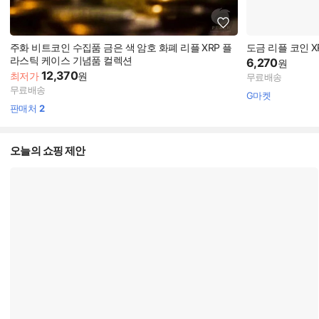
주화 비트코인 수집품 금은 색 암호 화폐 리플 XRP 플
도금 리플 코인 XR
라스틱 케이스 기념품 컬렉션
6,270
원
12,370
최저가
원
무료배송
무료배송
G마켓
판매처
2
오늘의 쇼핑 제안