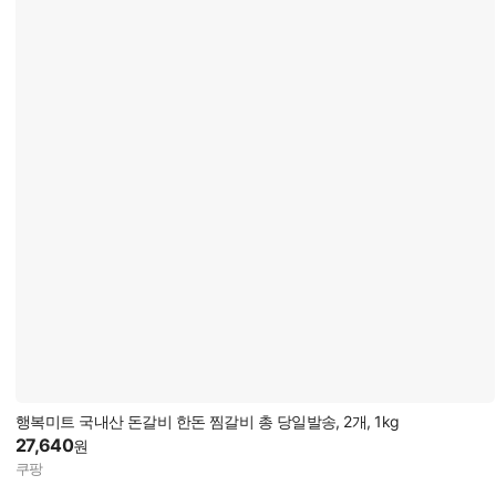
행복미트 국내산 돈갈비 한돈 찜갈비 총 당일발송, 2개, 1kg
27,640
원
쿠팡