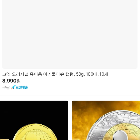
코멧 오리지널 유아용 아기물티슈 캡형, 50g, 100매, 10개
8,990
원
쿠팡