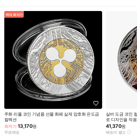
역대 최저가
주화 리플 코인 기념품 선물 화폐 실제 암호화 은도금
실버 도금 코인 
컬렉션
로 디자인을 적용
13,170
41,370
최저가
원
원
무료배송
배송비 별도