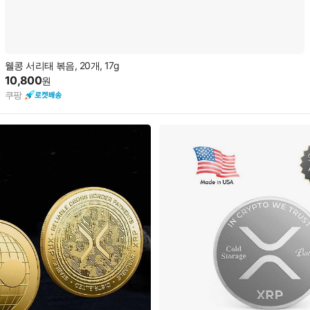
웰콩 서리태 볶음, 20개, 17g
10,800
원
쿠팡