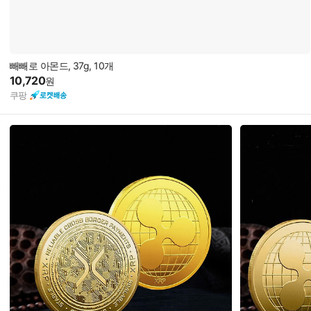
빼빼로 아몬드, 37g, 10개
10,720
원
쿠팡