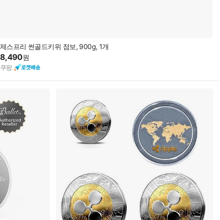
제스프리 썬골드키위 점보, 900g, 1개
8,490
원
쿠팡