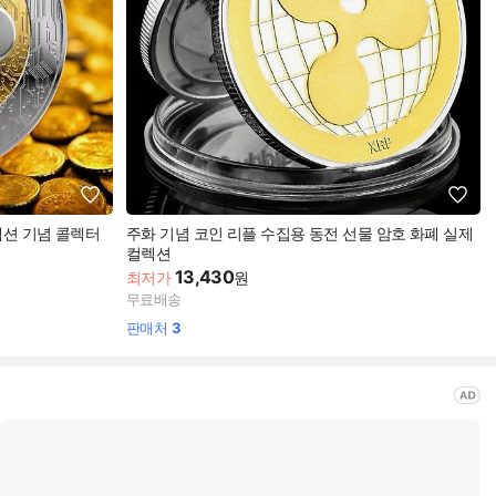
렉션 기념 콜렉터
주화 기념 코인 리플 수집용 동전 선물 암호 화폐 실제
컬렉션
13,430
최저가
원
무료배송
판매처
3