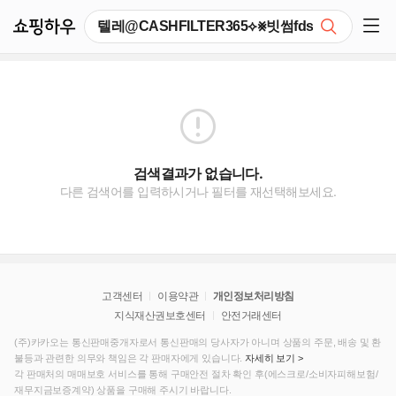
쇼핑하우
검색
쇼핑 사이드 메뉴 펼치기
검색결과가 없습니다.
다른 검색어를 입력하시거나 필터를 재선택해보세요.
고객센터
이용약관
개인정보처리방침
지식재산권보호센터
안전거래센터
(주)카카오는 통신판매중개자로서 통신판매의 당사자가 아니며 상품의 주문, 배송 및 환
불등과 관련한 의무와 책임은 각 판매자에게 있습니다.
자세히 보기 >
각 판매처의 매매보호 서비스를 통해 구매안전 절차 확인 후(에스크로/소비자피해보험/
재무지금보증계약) 상품을 구매해 주시기 바랍니다.