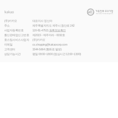
(주)카카오
대표이사 정신아
주소
제주특별자치도 제주시 첨단로 242
사업자등록번호
120-81-47521
등록정보확인
통신판매업신고번호
제2015 - 제주아라 - 0032호
호스팅서비스사업자
(주)카카오
이메일
cs.shopping@kakaocorp.com
고객센터
1544-5664
(통화료 발생)
상담가능시간
평일 09:00~18:00 (점심시간 12:00~13:00)