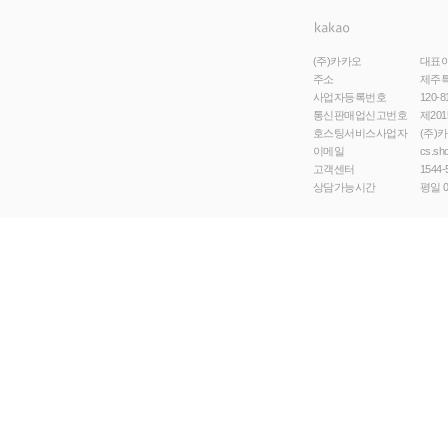
(주)카카오
대표
주소
제주특
사업자등록번호
120-8
통신판매업신고번호
제201
호스팅서비스사업자
(주)
이메일
cs.sh
고객센터
1544-
상담가능시간
평일 0