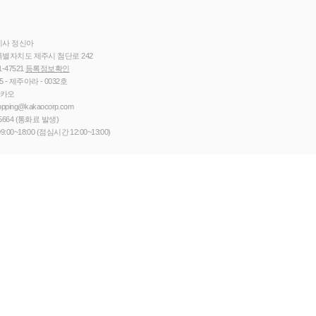
이사 정신아
별자치도 제주시 첨단로 242
1-47521
등록정보확인
5 - 제주아라 - 0032호
카카오
opping@kakaocorp.com
5664
(통화료 발생)
9:00~18:00 (점심시간 12:00~13:00)