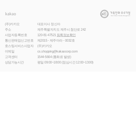
(주)카카오
대표이사 정신아
주소
제주특별자치도 제주시 첨단로 242
사업자등록번호
120-81-47521
등록정보확인
통신판매업신고번호
제2015 - 제주아라 - 0032호
호스팅서비스사업자
(주)카카오
이메일
cs.shopping@kakaocorp.com
고객센터
1544-5664
(통화료 발생)
상담가능시간
평일 09:00~18:00 (점심시간 12:00~13:00)