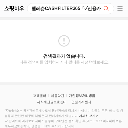
쇼핑하우
검색
쇼핑 사이드 메뉴 펼치기
검색결과가 없습니다.
다른 검색어를 입력하시거나 필터를 재선택해보세요.
고객센터
이용약관
개인정보처리방침
지식재산권보호센터
안전거래센터
(주)카카오는 통신판매중개자로서 통신판매의 당사자가 아니며 상품의 주문, 배송 및 환
불등과 관련한 의무와 책임은 각 판매자에게 있습니다.
자세히 보기 >
각 판매처의 매매보호 서비스를 통해 구매안전 절차 확인 후(에스크로/소비자피해보험/
재무지금보증계약) 상품을 구매해 주시기 바랍니다.