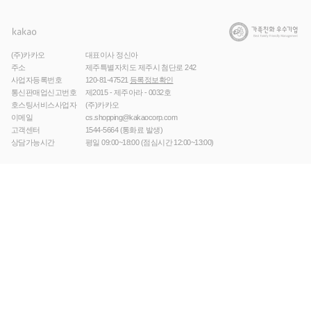
(주)카카오
대표이사 정신아
주소
제주특별자치도 제주시 첨단로 242
사업자등록번호
120-81-47521
등록정보확인
통신판매업신고번호
제2015 - 제주아라 - 0032호
호스팅서비스사업자
(주)카카오
이메일
cs.shopping@kakaocorp.com
고객센터
1544-5664
(통화료 발생)
상담가능시간
평일 09:00~18:00 (점심시간 12:00~13:00)