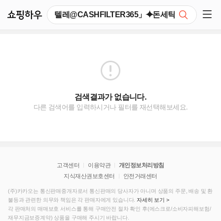
쇼핑하우
검색
쇼핑 사이드 메뉴 펼치기
검색결과가 없습니다.
다른 검색어를 입력하시거나 필터를 재선택해보세요.
고객센터
이용약관
개인정보처리방침
지식재산권보호센터
안전거래센터
(주)카카오는 통신판매중개자로서 통신판매의 당사자가 아니며 상품의 주문, 배송 및 환
불등과 관련한 의무와 책임은 각 판매자에게 있습니다.
자세히 보기 >
각 판매처의 매매보호 서비스를 통해 구매안전 절차 확인 후(에스크로/소비자피해보험/
재무지금보증계약) 상품을 구매해 주시기 바랍니다.