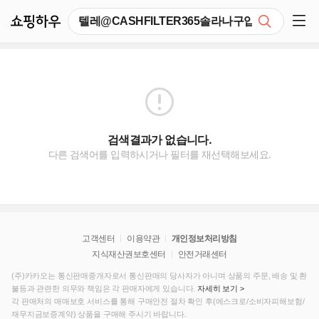
쇼핑하우
검색
쇼핑 사이드 메뉴 펼치기
검색결과가 없습니다.
다른 검색어를 입력하시거나 필터를 재선택해보세요.
고객센터
이용약관
개인정보처리방침
지식재산권보호센터
안전거래센터
(주)카카오는 통신판매중개자로서 통신판매의 당사자가 아니며 상품의 주문, 배송 및 환
불등과 관련한 의무와 책임은 각 판매자에게 있습니다.
자세히 보기 >
각 판매처의 매매보호 서비스를 통해 구매안전 절차 확인 후(에스크로/소비자피해보험/
재무지금보증계약) 상품을 구매해 주시기 바랍니다.