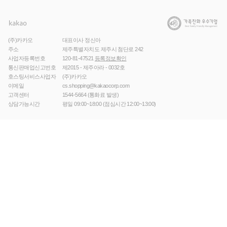
(주)카카오
대표이사 정신아
주소
제주특별자치도 제주시 첨단로 242
사업자등록번호
120-81-47521
등록정보확인
통신판매업신고번호
제2015 - 제주아라 - 0032호
호스팅서비스사업자
(주)카카오
이메일
cs.shopping@kakaocorp.com
고객센터
1544-5664
(통화료 발생)
상담가능시간
평일 09:00~18:00 (점심시간 12:00~13:00)