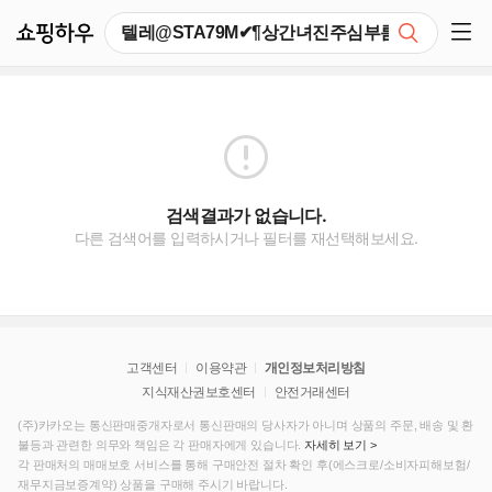
쇼핑하우
검색
쇼핑 사이드 메뉴 펼치기
검색결과가 없습니다.
다른 검색어를 입력하시거나 필터를 재선택해보세요.
고객센터
이용약관
개인정보처리방침
지식재산권보호센터
안전거래센터
(주)카카오는 통신판매중개자로서 통신판매의 당사자가 아니며 상품의 주문, 배송 및 환
불등과 관련한 의무와 책임은 각 판매자에게 있습니다.
자세히 보기 >
각 판매처의 매매보호 서비스를 통해 구매안전 절차 확인 후(에스크로/소비자피해보험/
재무지금보증계약) 상품을 구매해 주시기 바랍니다.