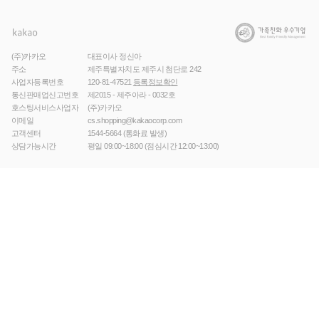
(주)카카오
대표이사 정신아
주소
제주특별자치도 제주시 첨단로 242
사업자등록번호
120-81-47521
등록정보확인
통신판매업신고번호
제2015 - 제주아라 - 0032호
호스팅서비스사업자
(주)카카오
이메일
cs.shopping@kakaocorp.com
고객센터
1544-5664
(통화료 발생)
상담가능시간
평일 09:00~18:00 (점심시간 12:00~13:00)