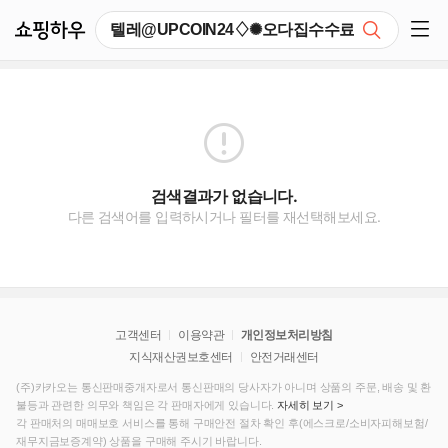
쇼핑하우
검색
쇼핑 사이드 메뉴 펼치기
검색결과가 없습니다.
다른 검색어를 입력하시거나 필터를 재선택해보세요.
고객센터
이용약관
개인정보처리방침
지식재산권보호센터
안전거래센터
(주)카카오는 통신판매중개자로서 통신판매의 당사자가 아니며 상품의 주문, 배송 및 환
불등과 관련한 의무와 책임은 각 판매자에게 있습니다.
자세히 보기 >
각 판매처의 매매보호 서비스를 통해 구매안전 절차 확인 후(에스크로/소비자피해보험/
재무지금보증계약) 상품을 구매해 주시기 바랍니다.