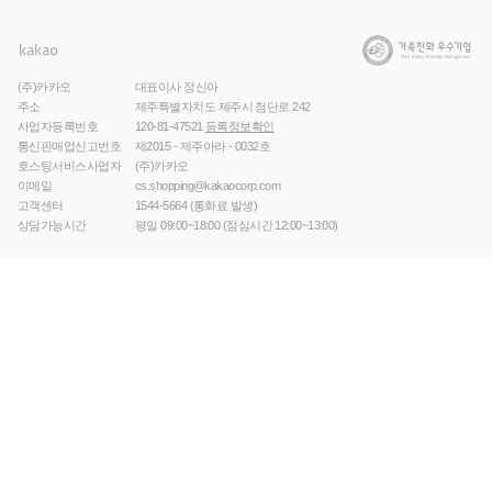
(주)카카오
대표이사 정신아
주소
제주특별자치도 제주시 첨단로 242
사업자등록번호
120-81-47521
등록정보확인
통신판매업신고번호
제2015 - 제주아라 - 0032호
호스팅서비스사업자
(주)카카오
이메일
cs.shopping@kakaocorp.com
고객센터
1544-5664
(통화료 발생)
상담가능시간
평일 09:00~18:00 (점심시간 12:00~13:00)