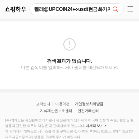
쇼핑하우
검색
쇼핑 사이드 메뉴 펼치기
검색결과가 없습니다.
다른 검색어를 입력하시거나 필터를 재선택해보세요.
고객센터
이용약관
개인정보처리방침
지식재산권보호센터
안전거래센터
(주)카카오는 통신판매중개자로서 통신판매의 당사자가 아니며 상품의 주문, 배송 및 환
불등과 관련한 의무와 책임은 각 판매자에게 있습니다.
자세히 보기 >
각 판매처의 매매보호 서비스를 통해 구매안전 절차 확인 후(에스크로/소비자피해보험/
재무지금보증계약) 상품을 구매해 주시기 바랍니다.