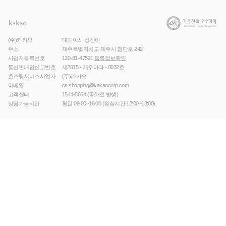
(주)카카오
대표이사 정신아
주소
제주특별자치도 제주시 첨단로 242
사업자등록번호
120-81-47521
등록정보확인
통신판매업신고번호
제2015 - 제주아라 - 0032호
호스팅서비스사업자
(주)카카오
이메일
cs.shopping@kakaocorp.com
고객센터
1544-5664
(통화료 발생)
상담가능시간
평일 09:00~18:00 (점심시간 12:00~13:00)