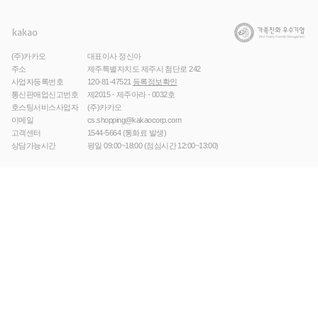
(주)카카오
대표이사 정신아
주소
제주특별자치도 제주시 첨단로 242
사업자등록번호
120-81-47521
등록정보확인
통신판매업신고번호
제2015 - 제주아라 - 0032호
호스팅서비스사업자
(주)카카오
이메일
cs.shopping@kakaocorp.com
고객센터
1544-5664
(통화료 발생)
상담가능시간
평일 09:00~18:00 (점심시간 12:00~13:00)