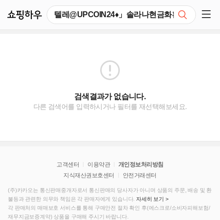
쇼핑하우
검색
쇼핑 사이드 메뉴 펼치기
검색결과가 없습니다.
다른 검색어를 입력하시거나 필터를 재선택해보세요.
고객센터
이용약관
개인정보처리방침
지식재산권보호센터
안전거래센터
(주)카카오는 통신판매중개자로서 통신판매의 당사자가 아니며 상품의 주문, 배송 및 환
불등과 관련한 의무와 책임은 각 판매자에게 있습니다.
자세히 보기 >
각 판매처의 매매보호 서비스를 통해 구매안전 절차 확인 후(에스크로/소비자피해보험/
재무지금보증계약) 상품을 구매해 주시기 바랍니다.