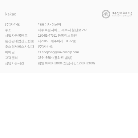
(주)카카오
대표이사 정신아
주소
제주특별자치도 제주시 첨단로 242
사업자등록번호
120-81-47521
등록정보확인
통신판매업신고번호
제2015 - 제주아라 - 0032호
호스팅서비스사업자
(주)카카오
이메일
cs.shopping@kakaocorp.com
고객센터
1544-5664
(통화료 발생)
상담가능시간
평일 09:00~18:00 (점심시간 12:00~13:00)