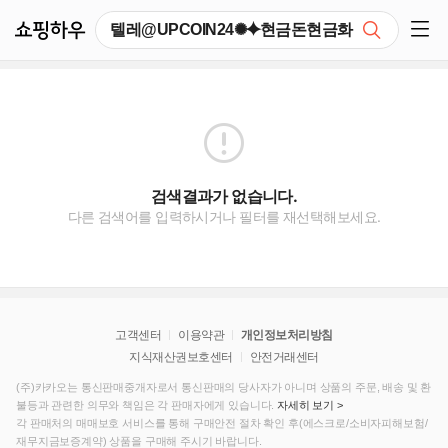
쇼핑하우
검색
쇼핑 사이드 메뉴 펼치기
검색결과가 없습니다.
다른 검색어를 입력하시거나 필터를 재선택해보세요.
고객센터
이용약관
개인정보처리방침
지식재산권보호센터
안전거래센터
(주)카카오는 통신판매중개자로서 통신판매의 당사자가 아니며 상품의 주문, 배송 및 환
불등과 관련한 의무와 책임은 각 판매자에게 있습니다.
자세히 보기 >
각 판매처의 매매보호 서비스를 통해 구매안전 절차 확인 후(에스크로/소비자피해보험/
재무지금보증계약) 상품을 구매해 주시기 바랍니다.