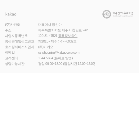
(주)카카오
대표이사 정신아
주소
제주특별자치도 제주시 첨단로 242
사업자등록번호
120-81-47521
등록정보확인
통신판매업신고번호
제2015 - 제주아라 - 0032호
호스팅서비스사업자
(주)카카오
이메일
cs.shopping@kakaocorp.com
고객센터
1544-5664
(통화료 발생)
상담가능시간
평일 09:00~18:00 (점심시간 12:00~13:00)