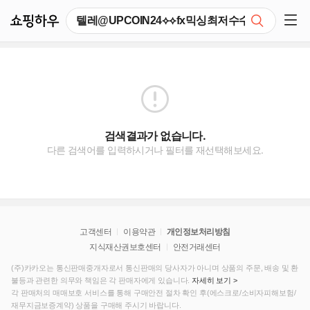
쇼핑하우
검색
쇼핑 사이드 메뉴 펼치기
검색결과가 없습니다.
다른 검색어를 입력하시거나 필터를 재선택해보세요.
고객센터
이용약관
개인정보처리방침
지식재산권보호센터
안전거래센터
(주)카카오는 통신판매중개자로서 통신판매의 당사자가 아니며 상품의 주문, 배송 및 환
불등과 관련한 의무와 책임은 각 판매자에게 있습니다.
자세히 보기 >
각 판매처의 매매보호 서비스를 통해 구매안전 절차 확인 후(에스크로/소비자피해보험/
재무지금보증계약) 상품을 구매해 주시기 바랍니다.