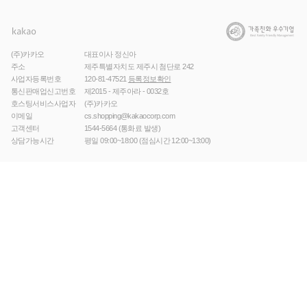
(주)카카오
대표이사 정신아
주소
제주특별자치도 제주시 첨단로 242
사업자등록번호
120-81-47521
등록정보확인
통신판매업신고번호
제2015 - 제주아라 - 0032호
호스팅서비스사업자
(주)카카오
이메일
cs.shopping@kakaocorp.com
고객센터
1544-5664
(통화료 발생)
상담가능시간
평일 09:00~18:00 (점심시간 12:00~13:00)