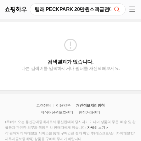
쇼핑하우
검색
쇼핑 사이드 메뉴 펼치기
검색결과가 없습니다.
다른 검색어를 입력하시거나 필터를 재선택해보세요.
고객센터
이용약관
개인정보처리방침
지식재산권보호센터
안전거래센터
(주)카카오는 통신판매중개자로서 통신판매의 당사자가 아니며 상품의 주문, 배송 및 환
불등과 관련한 의무와 책임은 각 판매자에게 있습니다.
자세히 보기 >
각 판매처의 매매보호 서비스를 통해 구매안전 절차 확인 후(에스크로/소비자피해보험/
재무지금보증계약) 상품을 구매해 주시기 바랍니다.