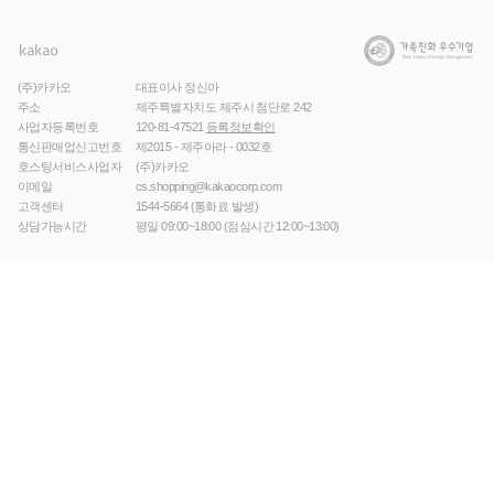
(주)카카오
대표이사 정신아
주소
제주특별자치도 제주시 첨단로 242
사업자등록번호
120-81-47521
등록정보확인
통신판매업신고번호
제2015 - 제주아라 - 0032호
호스팅서비스사업자
(주)카카오
이메일
cs.shopping@kakaocorp.com
고객센터
1544-5664
(통화료 발생)
상담가능시간
평일 09:00~18:00 (점심시간 12:00~13:00)