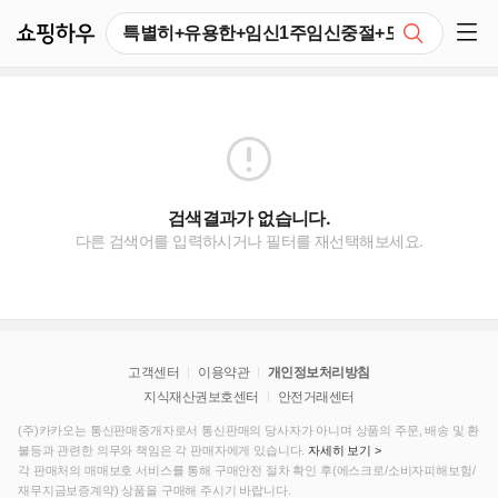
쇼핑하우
검색
쇼핑 사이드 메뉴 펼치기
검색결과가 없습니다.
다른 검색어를 입력하시거나 필터를 재선택해보세요.
고객센터
이용약관
개인정보처리방침
지식재산권보호센터
안전거래센터
(주)카카오는 통신판매중개자로서 통신판매의 당사자가 아니며 상품의 주문, 배송 및 환
불등과 관련한 의무와 책임은 각 판매자에게 있습니다.
자세히 보기 >
각 판매처의 매매보호 서비스를 통해 구매안전 절차 확인 후(에스크로/소비자피해보험/
재무지금보증계약) 상품을 구매해 주시기 바랍니다.