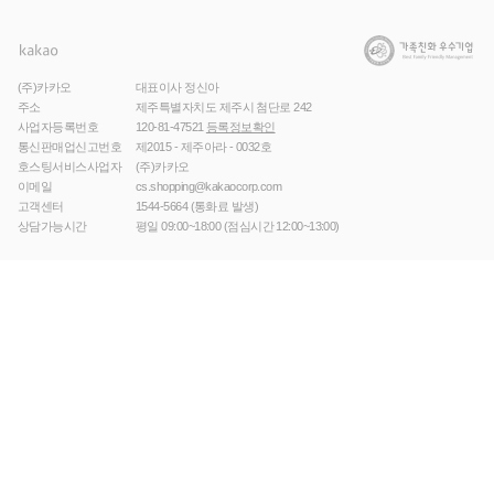
(주)카카오
대표이사 정신아
주소
제주특별자치도 제주시 첨단로 242
사업자등록번호
120-81-47521
등록정보확인
통신판매업신고번호
제2015 - 제주아라 - 0032호
호스팅서비스사업자
(주)카카오
이메일
cs.shopping@kakaocorp.com
고객센터
1544-5664
(통화료 발생)
상담가능시간
평일 09:00~18:00 (점심시간 12:00~13:00)