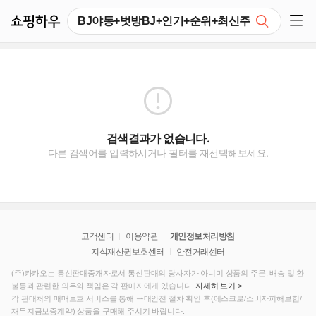
쇼핑하우
검색
쇼핑 사이드 메뉴 펼치기
검색결과가 없습니다.
다른 검색어를 입력하시거나 필터를 재선택해보세요.
고객센터
이용약관
개인정보처리방침
지식재산권보호센터
안전거래센터
(주)카카오는 통신판매중개자로서 통신판매의 당사자가 아니며 상품의 주문, 배송 및 환
불등과 관련한 의무와 책임은 각 판매자에게 있습니다.
자세히 보기 >
각 판매처의 매매보호 서비스를 통해 구매안전 절차 확인 후(에스크로/소비자피해보험/
재무지금보증계약) 상품을 구매해 주시기 바랍니다.