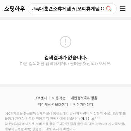
쇼핑하우
검색
쇼핑 사이드 메뉴 펼치기
검색결과가 없습니다.
다른 검색어를 입력하시거나 필터를 재선택해보세요.
고객센터
이용약관
개인정보처리방침
지식재산권보호센터
안전거래센터
(주)카카오는 통신판매중개자로서 통신판매의 당사자가 아니며 상품의 주문, 배송 및 환
불등과 관련한 의무와 책임은 각 판매자에게 있습니다.
자세히 보기 >
각 판매처의 매매보호 서비스를 통해 구매안전 절차 확인 후(에스크로/소비자피해보험/
재무지금보증계약) 상품을 구매해 주시기 바랍니다.