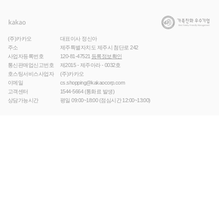
(주)카카오
대표이사 정신아
주소
제주특별자치도 제주시 첨단로 242
사업자등록번호
120-81-47521
등록정보확인
통신판매업신고번호
제2015 - 제주아라 - 0032호
호스팅서비스사업자
(주)카카오
이메일
cs.shopping@kakaocorp.com
고객센터
1544-5664
(통화료 발생)
상담가능시간
평일 09:00~18:00 (점심시간 12:00~13:00)