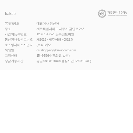
(주)카카오
대표이사 정신아
주소
제주특별자치도 제주시 첨단로 242
사업자등록번호
120-81-47521
등록정보확인
통신판매업신고번호
제2015 - 제주아라 - 0032호
호스팅서비스사업자
(주)카카오
이메일
cs.shopping@kakaocorp.com
고객센터
1544-5664
(통화료 발생)
상담가능시간
평일 09:00~18:00 (점심시간 12:00~13:00)