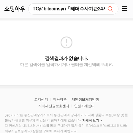
쇼핑하우
검색
쇼핑 사이드 메뉴 펼치기
검색결과가 없습니다.
다른 검색어를 입력하시거나 필터를 재선택해보세요.
고객센터
이용약관
개인정보처리방침
지식재산권보호센터
안전거래센터
(주)카카오는 통신판매중개자로서 통신판매의 당사자가 아니며 상품의 주문, 배송 및 환
불등과 관련한 의무와 책임은 각 판매자에게 있습니다.
자세히 보기 >
각 판매처의 매매보호 서비스를 통해 구매안전 절차 확인 후(에스크로/소비자피해보험/
재무지금보증계약) 상품을 구매해 주시기 바랍니다.