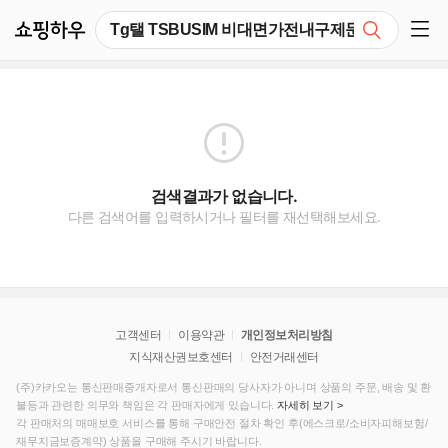
쇼핑하우
검색
쇼핑 사이드 메뉴 펼치기
검색결과가 없습니다.
다른 검색어를 입력하시거나 필터를 재선택해보세요.
고객센터
이용약관
개인정보처리방침
지식재산권보호센터
안전거래센터
(주)카카오는 통신판매중개자로서 통신판매의 당사자가 아니며 상품의 주문, 배송 및 환
불등과 관련한 의무와 책임은 각 판매자에게 있습니다.
자세히 보기 >
각 판매처의 매매보호 서비스를 통해 구매안전 절차 확인 후(에스크로/소비자피해보험/
재무지금보증계약) 상품을 구매해 주시기 바랍니다.