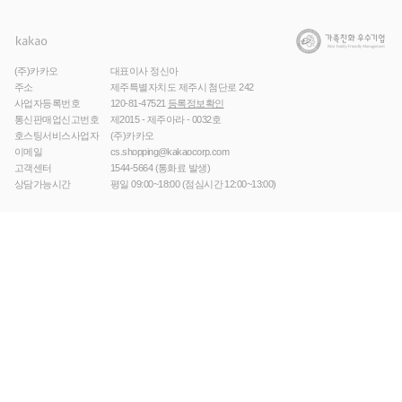
(주)카카오
대표이사 정신아
주소
제주특별자치도 제주시 첨단로 242
사업자등록번호
120-81-47521
등록정보확인
통신판매업신고번호
제2015 - 제주아라 - 0032호
호스팅서비스사업자
(주)카카오
이메일
cs.shopping@kakaocorp.com
고객센터
1544-5664
(통화료 발생)
상담가능시간
평일 09:00~18:00 (점심시간 12:00~13:00)