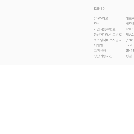
(주)카카오
대표
주소
제주특
사업자등록번호
120-8
통신판매업신고번호
제201
호스팅서비스사업자
(주)
이메일
cs.sh
고객센터
1544-
상담가능시간
평일 0