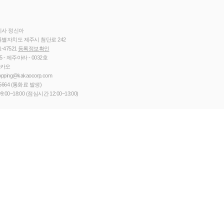
이사 정신아
별자치도 제주시 첨단로 242
1-47521
등록정보확인
5 - 제주아라 - 0032호
카카오
opping@kakaocorp.com
5664
(통화료 발생)
9:00~18:00 (점심시간 12:00~13:00)