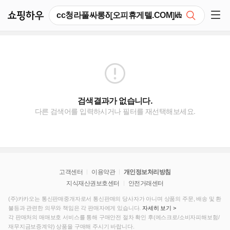
쇼핑하우
검색
쇼핑 사이드 메뉴 펼치기
검색결과가 없습니다.
다른 검색어를 입력하시거나 필터를 재선택해보세요.
고객센터
이용약관
개인정보처리방침
지식재산권보호센터
안전거래센터
(주)카카오는 통신판매중개자로서 통신판매의 당사자가 아니며 상품의 주문, 배송 및 환
불등과 관련한 의무와 책임은 각 판매자에게 있습니다.
자세히 보기 >
각 판매처의 매매보호 서비스를 통해 구매안전 절차 확인 후(에스크로/소비자피해보험/
재무지금보증계약) 상품을 구매해 주시기 바랍니다.