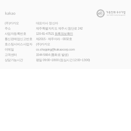
(주)카카오
대표이사 정신아
주소
제주특별자치도 제주시 첨단로 242
사업자등록번호
120-81-47521
등록정보확인
통신판매업신고번호
제2015 - 제주아라 - 0032호
호스팅서비스사업자
(주)카카오
이메일
cs.shopping@kakaocorp.com
고객센터
1544-5664
(통화료 발생)
상담가능시간
평일 09:00~18:00 (점심시간 12:00~13:00)