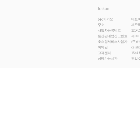
(주)카카오
대표
주소
제주특
사업자등록번호
120-8
통신판매업신고번호
제201
호스팅서비스사업자
(주)
이메일
cs.sh
고객센터
1544-
상담가능시간
평일 0