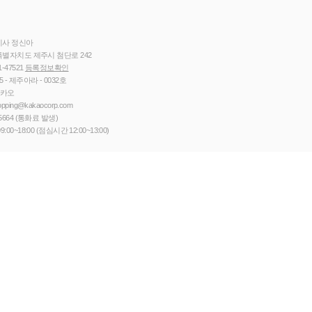
이사 정신아
별자치도 제주시 첨단로 242
1-47521
등록정보확인
5 - 제주아라 - 0032호
카카오
opping@kakaocorp.com
5664
(통화료 발생)
9:00~18:00 (점심시간 12:00~13:00)