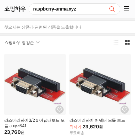
쇼핑하우
검색
쇼핑 사이드 메뉴 펼치기
찾으시는 상품과 관련된 상품을 노출합니다.
쇼핑하우 랭킹순
라즈베리파이3/2 b 어댑터보드 모
라즈베리파이 어댑터 모듈 보드
듈 a xyz641
23,620
최저가
원
23,760
원
무료배송