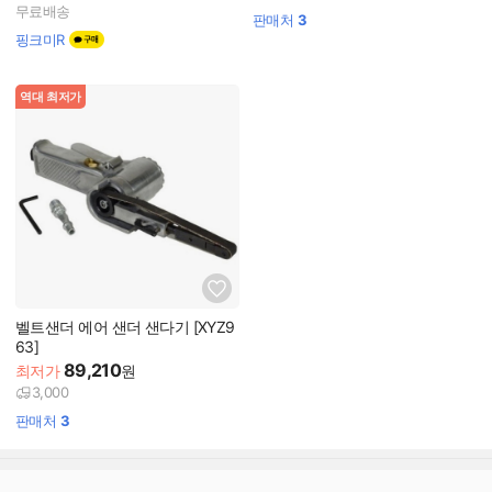
무료배송
판매처
3
핑크미R
역대 최저가
벨트샌더 에어 샌더 샌다기 [XYZ9
63]
89,210
최저가
원
3,000
판매처
3