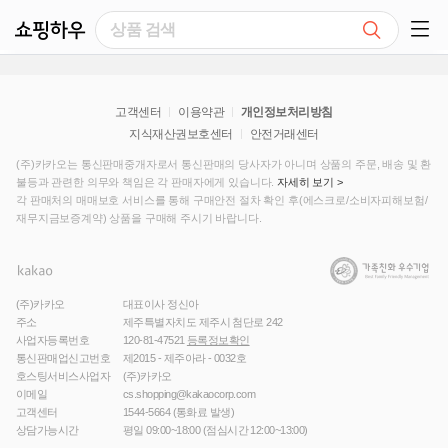
쇼핑하우
검색
쇼핑 사이드 메뉴 펼치기
고객센터
이용약관
개인정보처리방침
지식재산권보호센터
안전거래센터
(주)카카오는 통신판매중개자로서 통신판매의 당사자가 아니며 상품의 주문, 배송 및 환
불등과 관련한 의무와 책임은 각 판매자에게 있습니다.
자세히 보기 >
각 판매처의 매매보호 서비스를 통해 구매안전 절차 확인 후(에스크로/소비자피해보험/
재무지금보증계약) 상품을 구매해 주시기 바랍니다.
(주)카카오
대표이사 정신아
주소
제주특별자치도 제주시 첨단로 242
사업자등록번호
120-81-47521
등록정보확인
통신판매업신고번호
제2015 - 제주아라 - 0032호
호스팅서비스사업자
(주)카카오
이메일
cs.shopping@kakaocorp.com
고객센터
1544-5664
(통화료 발생)
상담가능시간
평일 09:00~18:00 (점심시간 12:00~13:00)