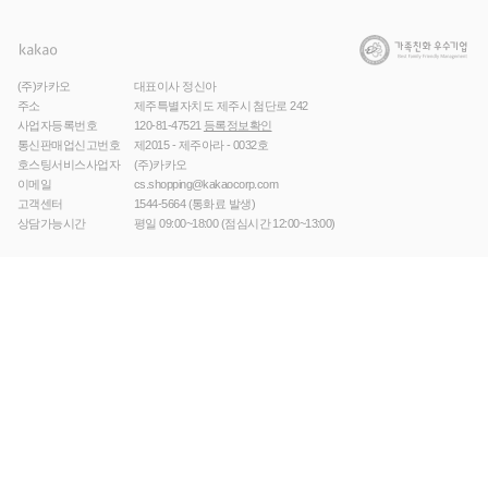
(주)카카오
대표이사 정신아
주소
제주특별자치도 제주시 첨단로 242
사업자등록번호
120-81-47521
등록정보확인
통신판매업신고번호
제2015 - 제주아라 - 0032호
호스팅서비스사업자
(주)카카오
이메일
cs.shopping@kakaocorp.com
고객센터
1544-5664
(통화료 발생)
상담가능시간
평일 09:00~18:00 (점심시간 12:00~13:00)