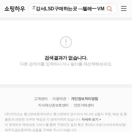
쇼핑하우
검색
쇼핑 사이드 메뉴 펼치기
검색결과가 없습니다.
다른 검색어를 입력하시거나 필터를 재선택해보세요.
고객센터
이용약관
개인정보처리방침
지식재산권보호센터
안전거래센터
(주)카카오는 통신판매중개자로서 통신판매의 당사자가 아니며 상품의 주문, 배송 및 환
불등과 관련한 의무와 책임은 각 판매자에게 있습니다.
자세히 보기 >
각 판매처의 매매보호 서비스를 통해 구매안전 절차 확인 후(에스크로/소비자피해보험/
재무지금보증계약) 상품을 구매해 주시기 바랍니다.